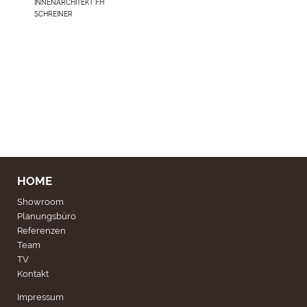
INNENARCHITEKT FH
SCHREINER
HOME
Showroom
Planungsbüro
Referenzen
Team
TV
Kontakt
Impressum